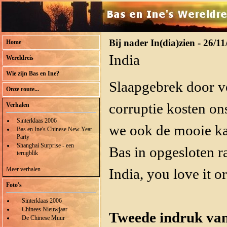
Bij nader In(dia)zien - 26/1
Home
India
Wereldreis
Wie zijn Bas en Ine?
Slaapgebrek door vo
Onze route...
corruptie kosten on
Verhalen
Sinterklaas 2006
we ook de mooie kan
Bas en Ine's Chinese New Year
Party
Shanghai Surprise - een
Bas in opgesloten r
terugblik
Meer verhalen...
India, you love it or 
Foto's
Sinterklaas 2006
Chinees Nieuwjaar
Tweede indruk van
De Chinese Muur