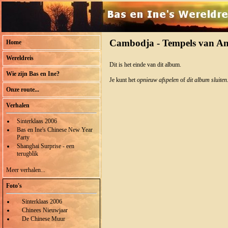
Cambodja - Tempels van A
Home
Wereldreis
Dit is het einde van dit album.
Wie zijn Bas en Ine?
Je kunt het
opnieuw afspelen
of
dit album sluiten
Onze route...
Verhalen
Sinterklaas 2006
Bas en Ine's Chinese New Year
Party
Shanghai Surprise - een
terugblik
Meer verhalen...
Foto's
Sinterklaas 2006
Chinees Nieuwjaar
De Chinese Muur