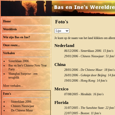
Foto's
Home
Wereldreis
Wie zijn Bas en Ine?
Je kunt op de naam van het land klikken om alleen
Nederland
Onze route...
06/12/2006 - Sinterklaas 2006: 15 foto's
Verhalen
29/01/2006 - Chinees Nieuwjaar: 51 foto
Sinterklaas 2006
China
Bas en Ine's Chinese New Year
Party
28/01/2006 - De Chinese Muur: 18 foto's
Shanghai Surprise - een
26/01/2006 - Geknipt door Beijing: 14 fot
terugblik
19/01/2006 - Hong Kong: 14 foto's
Meer verhalen...
Mexico
Foto's
07/08/2005 - Mexikids: 16 foto's
Sinterklaas 2006
Florida
Chinees Nieuwjaar
31/07/2005 - The Sunshine State: 22 foto'
De Chinese Muur
22/07/2005 - Boston: 11 foto's