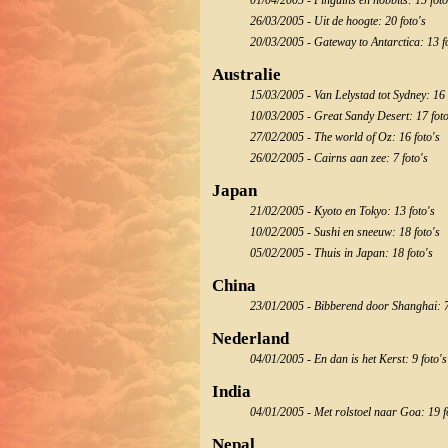
01/04/2005 - Pinguins en hobbits: 15 foto
26/03/2005 - Uit de hoogte: 20 foto's
20/03/2005 - Gateway to Antarctica: 13 f
Australie
15/03/2005 - Van Lelystad tot Sydney: 16 
10/03/2005 - Great Sandy Desert: 17 foto
27/02/2005 - The world of Oz: 16 foto's
26/02/2005 - Cairns aan zee: 7 foto's
Japan
21/02/2005 - Kyoto en Tokyo: 13 foto's
10/02/2005 - Sushi en sneeuw: 18 foto's
05/02/2005 - Thuis in Japan: 18 foto's
China
23/01/2005 - Bibberend door Shanghai: 7
Nederland
04/01/2005 - En dan is het Kerst: 9 foto's
India
04/01/2005 - Met rolstoel naar Goa: 19 f
Nepal