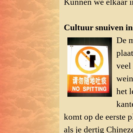
Kunnen we elkaar in
Cultuur snuiven in
De m
plaa
veel
wein
het 
kant
komt op de eerste p
als je dertig Chinez