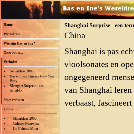
Shanghai Surprise - een teru
Home
China
Wereldreis
Wie zijn Bas en Ine?
Shanghai is pas ech
Onze route...
vioolsonates en ope
Verhalen
Sinterklaas 2006
ongegeneerd mensen
Bas en Ine's Chinese New Year
Party
Shanghai Surprise - een
van Shanghai leren 
terugblik
Meer verhalen...
verbaast, fascineert 
Foto's
Sinterklaas 2006
Chinees Nieuwjaar
De Chinese Muur