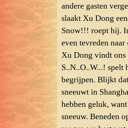
andere gasten verg
slaakt Xu Dong een 
Snow!!! roept hij. 
even tevreden naar 
Xu Dong vindt ons 
S..N..O..W...! spelt
begrijpen. Blijkt da
sneeuwt in Shanghai
hebben geluk, want 
sneeuw. Beneden op