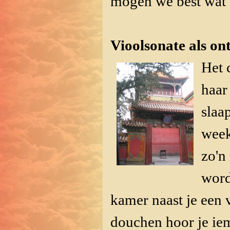
mogen we best wat e
Vioolsonate als ont
Het 
haar
slaa
week
zo'n
word
kamer naast je een v
douchen hoor je ie