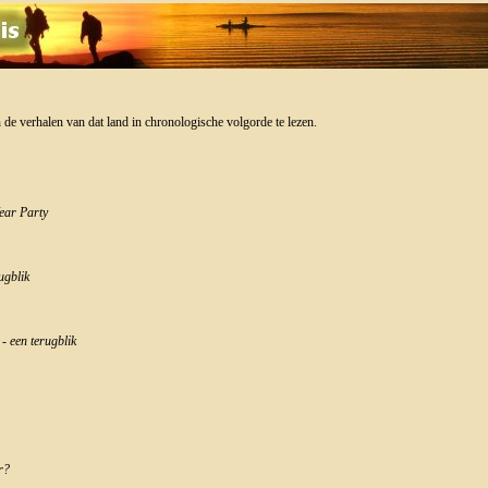
 de verhalen van dat land in chronologische volgorde te lezen.
ear Party
ugblik
- een terugblik
r?