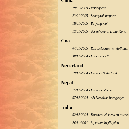
China
29/01/2005 - Pekingeend
23/01/2005 - Shanghai surprise
19/01/2005 - Bu yong xie!
13/01/2005 - Torenhoog in Hong Kong
Goa
04/01/2005 - Rolstoeldansen en dolfijnen
30/12/2004 - Laura vertelt
Nederland
19/12/2004 - Kerst in Nederland
Nepal
15/12/2004 - In hoger sferen
07/12/2004 - Als Nepalese berggeitjes
India
02/12/2004 - Varanazi-ek zwak en misseli
26/11/2004 - Bij nader In(dia)zien