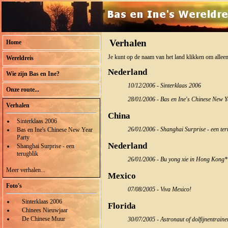
Verhalen
Home
Je kunt op de naam van het land klikken om alleen
Wereldreis
Nederland
Wie zijn Bas en Ine?
10/12/2006 - Sinterklaas 2006
Onze route...
28/01/2006 - Bas en Ine's Chinese New Y
Verhalen
China
Sinterklaas 2006
26/01/2006 - Shanghai Surprise - een ter
Bas en Ine's Chinese New Year
Party
Nederland
Shanghai Surprise - een
terugblik
26/01/2006 - Bu yong xie in Hong Kong* 
Meer verhalen...
Mexico
Foto's
07/08/2005 - Viva Mexico!
Sinterklaas 2006
Florida
Chinees Nieuwjaar
De Chinese Muur
30/07/2005 - Astronaut of dolfijnentraine