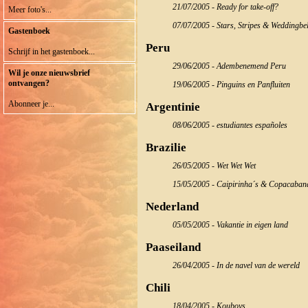
21/07/2005 - Ready for take-off?
Meer foto's...
07/07/2005 - Stars, Stripes & Weddingbel
Gastenboek
Peru
Schrijf in het gastenboek...
29/06/2005 - Adembenemend Peru
Wil je onze nieuwsbrief
ontvangen?
19/06/2005 - Pinguins en Panfluiten
Abonneer je...
Argentinie
08/06/2005 - estudiantes españoles
Brazilie
26/05/2005 - Wet Wet Wet
15/05/2005 - Caipirinha´s & Copacaban
Nederland
05/05/2005 - Vakantie in eigen land
Paaseiland
26/04/2005 - In de navel van de wereld
Chili
18/04/2005 - Kouboys