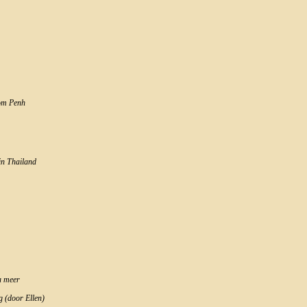
nom Penh
in Thailand
a meer
 (door Ellen)