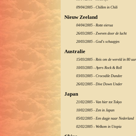
09/04/2005 - Chillen in Chili
Nieuw Zeeland
04/04/2005 - Rotte eierua
26/03/2005 - Zweven door de lucht
20/03/2005 - God's schaapjes
Australie
15/03/2005 - Reis om de wereld in 80 uu
10/03/2005 - Ayers Rock & Roll
03/03/2005 - Crocodile Dundee
26/02/2005 - Dive Down Under
Japan
21/02/2005 - Van hier tot Tokyo
10/02/2005 - Zen in Japan
05/02/2005 - Een dagje naar Nederland
02/02/2005 - Welkom in Utopia