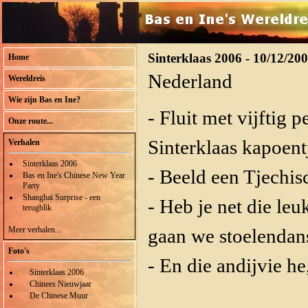
Sinterklaas 2006 - 10/12/20
Home
Nederland
Wereldreis
Wie zijn Bas en Ine?
- Fluit met vijftig 
Onze route...
Sinterklaas kapoent
Verhalen
Sinterklaas 2006
- Beeld een Tjechisc
Bas en Ine's Chinese New Year
Party
Shanghai Surprise - een
- Heb je net die leu
terugblik
Meer verhalen...
gaan we stoelendans
Foto's
- En die andijvie he,
Sinterklaas 2006
Chinees Nieuwjaar
De Chinese Muur