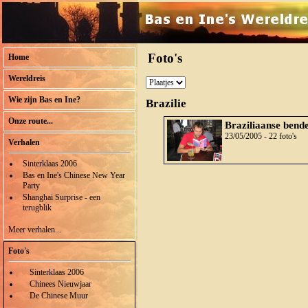
Foto's
Home
Wereldreis
Wie zijn Bas en Ine?
Brazilie
Onze route...
Braziliaanse bend
23/05/2005 - 22 foto's
Verhalen
Sinterklaas 2006
Bas en Ine's Chinese New Year
Party
Shanghai Surprise - een
terugblik
Meer verhalen...
Foto's
Sinterklaas 2006
Chinees Nieuwjaar
De Chinese Muur