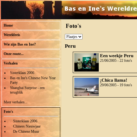
Foto's
Home
Wereldreis
Wie zijn Bas en Ine?
Peru
Onze route...
Een weekje Peru
21/06/2005 - 22 foto's
Verhalen
Sinterklaas 2006
Bas en Ine's Chinese New Year
¡Chica llama!
Party
29/06/2005 - 19 foto's
Shanghai Surprise - een
terugblik
Meer verhalen...
Foto's
Sinterklaas 2006
Chinees Nieuwjaar
De Chinese Muur