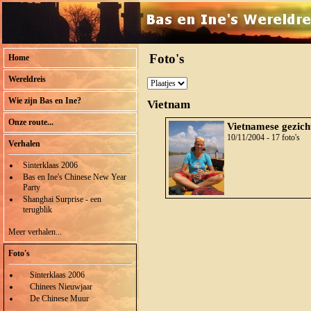
Foto's
Home
Wereldreis
Wie zijn Bas en Ine?
Vietnam
Onze route...
Vietnamese gezich
10/11/2004 - 17 foto's
Verhalen
Sinterklaas 2006
Bas en Ine's Chinese New Year
Party
Shanghai Surprise - een
terugblik
Meer verhalen...
Foto's
Sinterklaas 2006
Chinees Nieuwjaar
De Chinese Muur