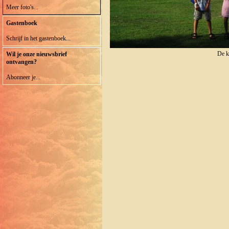
Meer foto's...
Gastenboek
Schrijf in het gastenboek...
De k
Wil je onze nieuwsbrief
ontvangen?
Abonneer je...