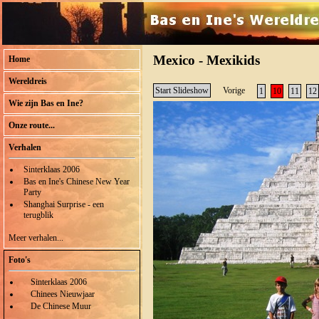
Mexico - Mexikids
Home
Wereldreis
Start Slideshow
Vorige
1
10
11
12
Wie zijn Bas en Ine?
Onze route...
Verhalen
Sinterklaas 2006
Bas en Ine's Chinese New Year
Party
Shanghai Surprise - een
terugblik
Meer verhalen...
Foto's
Sinterklaas 2006
Chinees Nieuwjaar
De Chinese Muur