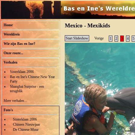
Mexico - Mexikids
Home
Wereldreis
Start Slideshow
Vorige
1
2
3
4
5
Wie zijn Bas en Ine?
Onze route...
Verhalen
Sinterklaas 2006
Bas en Ine's Chinese New Year
Party
Shanghai Surprise - een
terugblik
Meer verhalen...
Foto's
Sinterklaas 2006
Chinees Nieuwjaar
De Chinese Muur