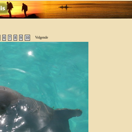
Volgende
6
7
8
9
10