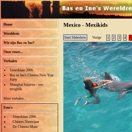
Mexico - Mexikids
Home
Wereldreis
Start Slideshow
Vorige
1
2
3
4
5
Wie zijn Bas en Ine?
Onze route...
Verhalen
Sinterklaas 2006
Bas en Ine's Chinese New Year
Party
Shanghai Surprise - een
terugblik
Meer verhalen...
Foto's
Sinterklaas 2006
Chinees Nieuwjaar
De Chinese Muur